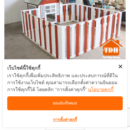
เว็บไซต์นี้ใช้คุกกี้
OUTDOOR
เราใช้คุกกี้เพื่อเพิ่มประสิทธิภาพ และประสบการณ์ที่ดีใน
การใช้งานเว็บไซต์ คุณสามารถเลือกตั้งค่าความยินยอม
TDH-070
การใช้คุกกี้ได้ โดยคลิก "การตั้งค่าคุกกี้"
นโยบายคุกกี้
by
thaidoghouse
สิงหาคม 27, 2013
ยอมรับทั้งหมด
แบบบ้านสุนัข TDH-070…
การตั้งค่าคุกกี้
Read more