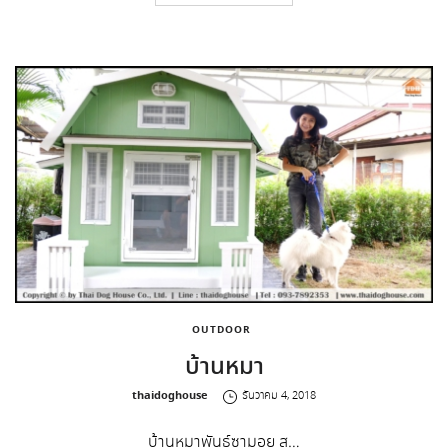
OUTDOOR
บ้านหมา
by
thaidoghouse
ธันวาคม 4, 2018
บ้านหมาพันธุ์ซามอย ส…