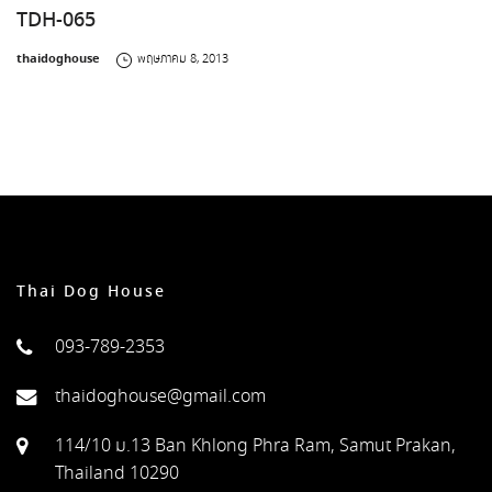
TDH-065
by
thaidoghouse
พฤษภาคม 8, 2013
Thai Dog House
093-789-2353
thaidoghouse@gmail.com
114/10 ม.13 Ban Khlong Phra Ram, Samut Prakan,
Thailand 10290