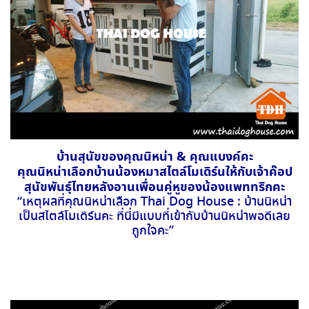
บ้านสุนัขของคุณนิหน่า & คุณแบงค์คะ
คุณนิหน่าเลือกบ้านน้องหมาสไตล์โมเดิร์นให้กับเจ้าค๊อป
สุนัขพันธุ์ไทยหลังอานเพื่อนคู่หูของน้องแพททริกคะ
“เหตุผลที่คุณนิหน่าเลือก Thai Dog House : บ้านนิหน่า
เป็นสไตล์โมเดิร์นคะ ที่นี่มีแบบที่เข้ากับบ้านนิหน่าพอดีเลย
ถูกใจคะ”