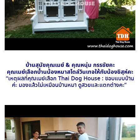
บ้านสุนัขคุณเมย์ & คุณหนุ่ม กรรชัยคะ
คุณเมย์เลือกบ้่านน้องหมาสไตล์วินเทจให้กับน้องชิสุห์คะ
“เหตุผลที่คุณเมย์เลือก Thai Dog House : ชอบแบบบ้าน
ค่ะ มองแล้วไม่เหมือนบ้านหมา ดูสวยและแตกต่างคะ”