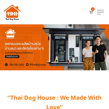
0
“Thai Dog House : We Made With
Love”