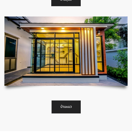
บ้านแมว