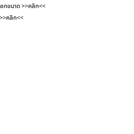
ลือกขนาด
>>คลิก<<
>>คลิก<<