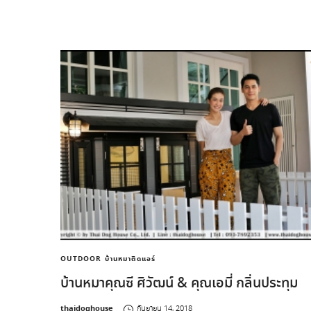
OUTDOOR
บ้านหมาติดแอร์
บ้านหมาคุณซี ศิวัฒน์ & คุณเอมี่ กลิ่นประทุม
by
thaidoghouse
กันยายน 14, 2018