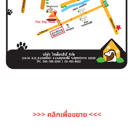
>>> คลิกเพื่อขยาย <<<