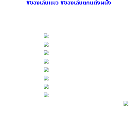
#ของเล่นแมว #ของเล่นตกแต่งผนัง