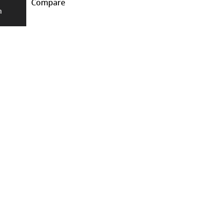
Compare
า