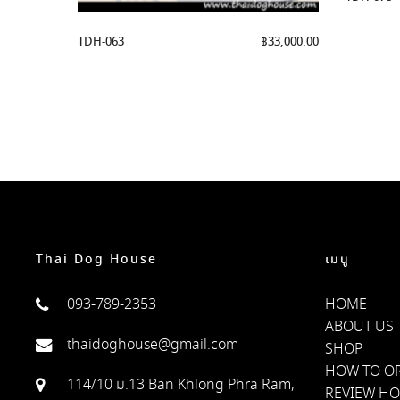
TDH-063
฿
33,000.00
Thai Dog House
เมนู
093-789-2353
HOME
ABOUT US
thaidoghouse@gmail.com
SHOP
HOW TO O
114/10 ม.13 Ban Khlong Phra Ram,
REVIEW H