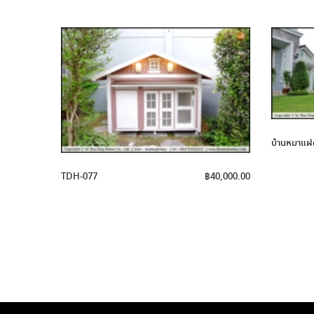
บ้านหมาแฝด
TDH-077
฿
40,000.00