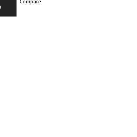
Compare
า