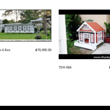
 6 ห้อง
฿
70,000.00
TDH-066