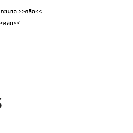
ือกขนาด
>>คลิก<<
>คลิก<<
S