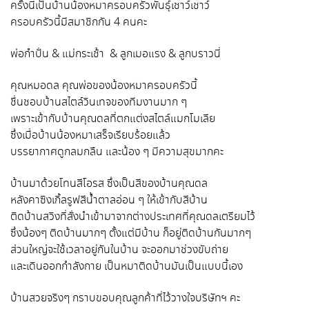
ครั้งนี้เป็นบ้านน้องหมาครอบครัวพันธุ์เชาว์เชาว์
ครอบครัวนี้มีสมาชิกกัน 4 คนคะ
พ่อกำปั่น & แม่กระเช้า & ลูกเมอแรง & ลูกบราวนี่
คุณหมอดล คุณพ่อของน้องหมาครอบครัวนี้
ชื่นชอบบ้านสไตล์วินเทจของทีมงานมาก ๆ
เพราะเข้ากับบ้านคุณดลที่ตกแต่งสไตล์แมกโมเลีย
ซึ่งเมื่อบ้านน้องหมาเสร็จเรียบร้อยแล้ว
บรรยากาศดูกลมกลืน และน้อง ๆ มีความสุขมากคะ
บ้านมาด้วยโทนสีโอรส ซึ่งเป็นสีของบ้านคุณดล
หลังคาซิงเกิ้ลรูฟสีน้ำตาลอ่อน ๆ ให้เข้ากับสีบ้าน
ติดบ้านสวิงที่สั่งนำเข้ามาจากต่างประเทศที่คุณดลเตรียมไว้
ซึ่งน้องๆ ติดบ้านมากๆ ตั้งแต่มีบ้าน ก็อยู่ติดบ้านกันมากๆ
ส่วนใหญ่จะใช้เวลาอยู่กันในบ้าน จะออกมาช่วงขับถ่าย
และเดินออกกำลังกาย เป็นหมาติดบ้านมันเป็นแบบนี้เอง
บ้านสวยจริงๆ กราบขอบคุณลูกค้าที่ไว้วางใจบริษัทฯ คะ