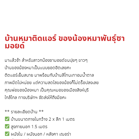
บ้านหมาติดแอร์ ของน้องหมาพันธุ์ซา
มอยด์
มาแล้วจ้า สำหรับสาวกน้องซามอยด์ขนปุยๆ ขาวๆ
บ้านของน้องหมาเป็นแบบยอดฮิตเลยคะ
ติดแอร์เย็นสบาย มาพร้อมกับบ้านสีโทนเทาอมน้ำตาล
ภาพมืดไปหน่อย แต่ความสดใสของน้องก็ไม่ดร็อปลงเลย
คุณพ่อของน้องหมา เป็นคุณหมอของเมืองสิงห์บุรี
ใกล้ไกล ทางบริษัทฯ จัดส่งให้ถึงมือคะ
** รายละเอียดบ้าน **
บ้านขนาดภายในกว้าง 2 x ลึก 1 เมตร
สูงภายนอก 1.5 เมตร
ผนังใน / ผนังนอก / หลังคา เฌอร่า