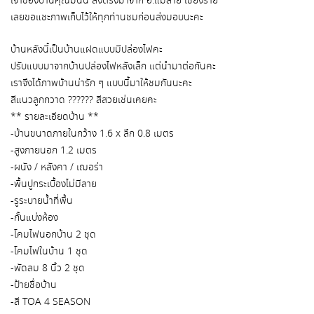
เจ้าของบ้านคุณมินนี่ สั่งตรงมาจาก อ.แม่สาย เชียงราย
เลยขอแชะภาพเก็บไว้ให้ทุกท่านชมก่อนส่งมอบนะคะ
บ้านหลังนี้เป็นบ้านแฝดแบบมีปล่องไฟคะ
ปรับแบบมาจากบ้านปล่องไฟหลังเล็ก แต่นำมาต่อกันคะ
เราจึงได้ภาพบ้านน่ารัก ๆ แบบนี้มาให้ชมกันนะคะ
สีแนวลูกกวาด ?????? สีสวยเช่นเคยคะ
** รายละเอียดบ้าน **
-บ้านขนาดภายในกว้าง 1.6 x ลึก 0.8 เมตร
-สูงภายนอก 1.2 เมตร
-ผนัง / หลังคา / เฌอร่า
-พื้นปูกระเบื้องไม่มีลาย
-รูระบายน้ำที่พื้น
-กั้นแบ่งห้อง
-โคมไฟนอกบ้าน 2 ชุด
-โคมไฟในบ้าน 1 ชุด
-พัดลม 8 นิ้ว 2 ชุด
-ป้ายชื่อบ้าน
-สี TOA 4 SEASON