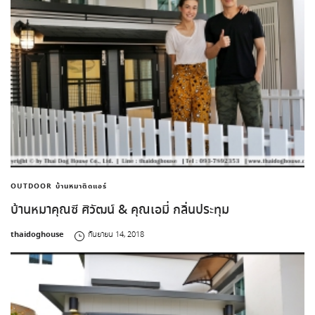
OUTDOOR
บ้านหมาติดแอร์
บ้านหมาคุณซี ศิวัฒน์ & คุณเอมี่ กลิ่นประทุม
by
thaidoghouse
กันยายน 14, 2018