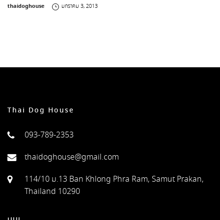
by
thaidoghouse
มกราคม 3, 2013
Thai Dog House
093-789-2353
thaidoghouse@gmail.com
114/10 ม.13 Ban Khlong Phra Ram, Samut Prakan,
Thailand 10290
เมนู