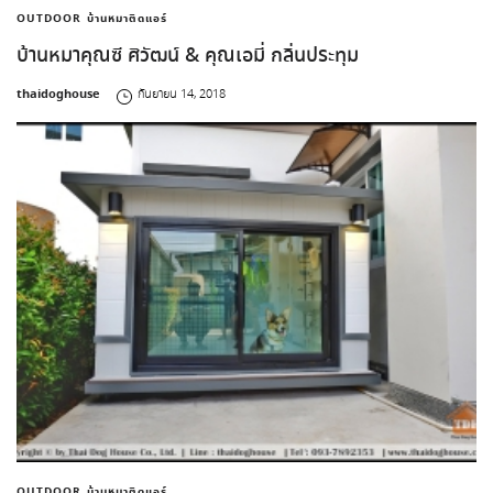
OUTDOOR
บ้านหมาติดแอร์
บ้านหมาคุณซี ศิวัฒน์ & คุณเอมี่ กลิ่นประทุม
by
thaidoghouse
กันยายน 14, 2018
OUTDOOR
บ้านหมาติดแอร์