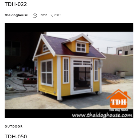
TDH-022
by
thaidoghouse
มกราคม 2, 2013
OUTDOOR
TDH-050