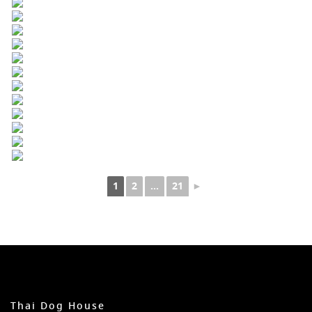
1
2
...
21
►
Thai Dog House