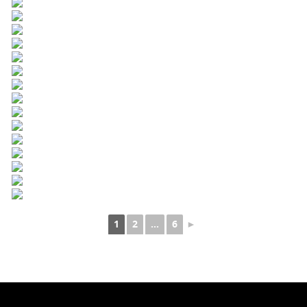
1
2
...
6
►