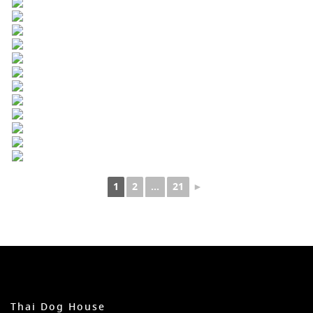
1
2
...
21
►
Thai Dog House