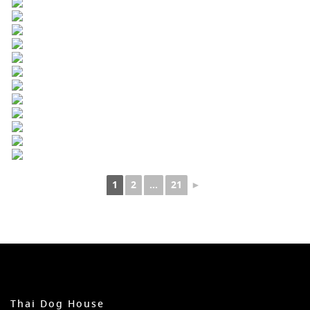
1
2
...
21
►
Thai Dog House